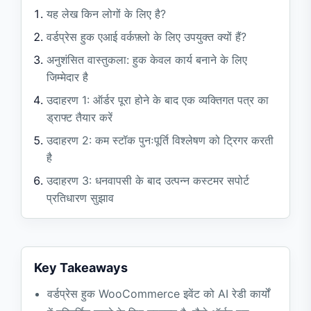
यह लेख किन लोगों के लिए है?
वर्डप्रेस हुक एआई वर्कफ़्लो के लिए उपयुक्त क्यों हैं?
अनुशंसित वास्तुकला: हुक केवल कार्य बनाने के लिए
जिम्मेदार है
उदाहरण 1: ऑर्डर पूरा होने के बाद एक व्यक्तिगत पत्र का
ड्राफ्ट तैयार करें
उदाहरण 2: कम स्टॉक पुनःपूर्ति विश्लेषण को ट्रिगर करती
है
उदाहरण 3: धनवापसी के बाद उत्पन्न कस्टमर सपोर्ट
प्रतिधारण सुझाव
हुक वर्कफ़्लो जोखिम सूची
अक्सर पूछे जाने वाले प्रश्न
एक्शन या फ़िल्टर, AI Ready के लिए कौन सा उपयुक्त
Key Takeaways
है?
वर्डप्रेस हुक WooCommerce इवेंट को AI रेडी कार्यों
क्या मैं सीधे ओपनएआई या हुक में अन्य मॉडल एपीआई को