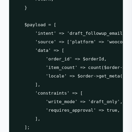
    }

    $payload = [

        'intent' => 'draft_followup_email',

        'source' => ['platform' => 'woocommer
        'data' => [

            'order_id' => $orderId,

            'item_count' => count($order->get
            'locale' => $order->get_meta('_lo
        ],

        'constraints' => [

            'write_mode' => 'draft_only',

            'requires_approval' => true,

        ],

    ];
