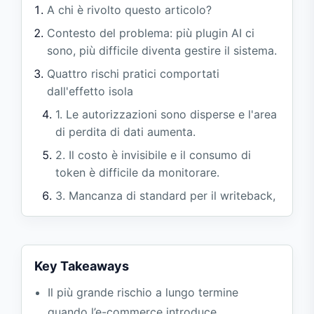
A chi è rivolto questo articolo?
Contesto del problema: più plugin AI ci
sono, più difficile diventa gestire il sistema.
Quattro rischi pratici comportati
dall'effetto isola
1. Le autorizzazioni sono disperse e l'area
di perdita di dati aumenta.
2. Il costo è invisibile e il consumo di
token è difficile da monitorare.
3. Mancanza di standard per il writeback,
che rendono difficile il rollback degli
errori
4. Le differenze di piattaforma causano la
Key Takeaways
duplicazione dello sviluppo
Il più grande rischio a lungo termine
Cosa dovrebbe includere un protocollo di
comunicazione AI Ready?
quando l’e-commerce introduce