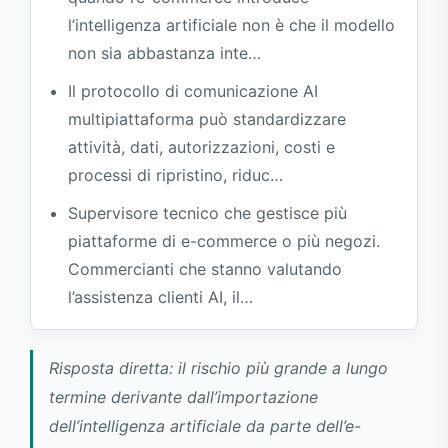
l’intelligenza artificiale non è che il modello
Il valore del protocollo unificato per
non sia abbastanza inte…
commercianti e sviluppatori
Domande frequenti
Il protocollo di comunicazione AI
multipiattaforma può standardizzare
Il protocollo AI Ready sostituirà le API
native di ciascuna piattaforma?
attività, dati, autorizzazioni, costi e
processi di ripristino, riduc…
Il protocollo unificato sacrificherà le
funzionalità della piattaforma?
Supervisore tecnico che gestisce più
Perché ciascun plugin AI non può
piattaforme di e-commerce o più negozi.
controllare le proprie autorizzazioni?
Commercianti che stanno valutando
Riferimenti
l’assistenza clienti AI, il…
Risposta diretta: il rischio più grande a lungo
termine derivante dall’importazione
dell’intelligenza artificiale da parte dell’e-