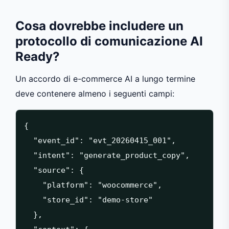
Cosa dovrebbe includere un
protocollo di comunicazione AI
Ready?
Un accordo di e-commerce AI a lungo termine
deve contenere almeno i seguenti campi:
{

  "event_id": "evt_20260415_001",

  "intent": "generate_product_copy",

  "source": {

    "platform": "woocommerce",

    "store_id": "demo-store"

  },
