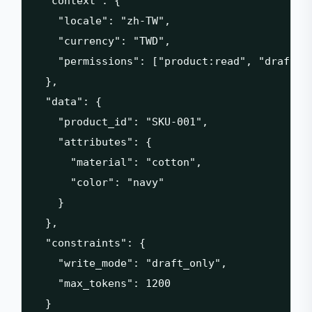
  "context": {

    "locale": "zh-TW",

    "currency": "TWD",

    "permissions": ["product:read", "draft:wr
  },

  "data": {

    "product_id": "SKU-001",

    "attributes": {

      "material": "cotton",

      "color": "navy"

    }

  },

  "constraints": {

    "write_mode": "draft_only",

    "max_tokens": 1200

  }
