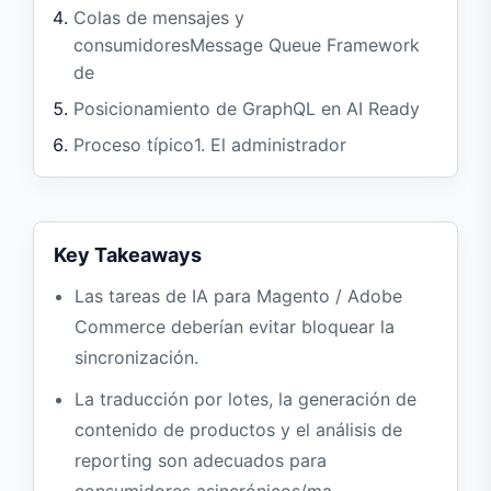
Colas de mensajes y
consumidoresMessage Queue Framework
de
Posicionamiento de GraphQL en AI Ready
Proceso típico1. El administrador
selecciona 1000 productos para crear una
tarea de traducción.
Estrategia de fracaso y reintento
Key Takeaways
Preguntas frecuentes
Las tareas de IA para Magento / Adobe
¿Tengo que usar RabbitMQ para tareas
Commerce deberían evitar bloquear la
de IA?
sincronización.
¿Puede GraphQL llamar al modelo
La traducción por lotes, la generación de
directamente?
contenido de productos y el análisis de
¿Cómo evita la tarea masiva la
reporting son adecuados para
amplificación de errores por lotes?
consumidores asincrónicos/ma…