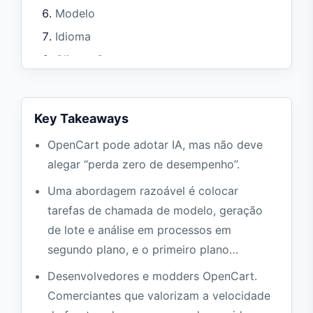
Modelo
Idioma
Cliente Gateway
Capacidades de IA de baixo risco para
OpenCart
Key Takeaways
Lista de verificação de desempenho
OpenCart pode adotar IA, mas não deve
Perguntas frequentes
alegar “perda zero de desempenho”.
O OpenCart pode atingir perda zero de
desempenho em IA?
Uma abordagem razoável é colocar
Preciso instalar o modelo AI no host
tarefas de chamada de modelo, geração
OpenCart?
de lote e análise em processos em
segundo plano, e o primeiro plano…
Qual recurso de IA é melhor importar
primeiro?
Desenvolvedores e modders OpenCart.
Referências
Comerciantes que valorizam a velocidade