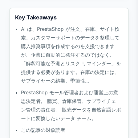
3. 返品およびカスタマーサポート関連のレ
ポート
Key Takeaways
自動化すべきではない意思決定
AI は、PrestaShop が注文、在庫、サイト検
よくある質問
索、カスタマーサポートのデータを整理して
購入推奨事項を作成するのを支援できます
AI 予測は手動予測よりも必ずしも正確です
が、企業に自動的に発注するのではなく、
か?
「解釈可能な予測とリスク リマインダー」を
在庫分析では顧客の個人情報をモデルに送
提供する必要があります。在庫の決定には、
信する必要がありますか?
サプライヤーの納期、季節性…
AI 在庫推奨の有効性を測定するにはどうす
ればよいですか?
PrestaShop モール管理者および運営上の意
参考資料
思決定者。 購買、倉庫保管、サプライチェー
ン管理の責任者。 販売データを自然言語レポ
ートに変換したいデータ チーム。
この記事の対象読者