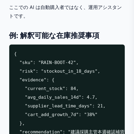
ここでの AI は自動購入者ではなく、運用アシスタン
トです。
例: 解釈可能な在庫推奨事項
{

  "sku": "RAIN-BOOT-42",

  "risk": "stockout_in_18_days",

  "evidence": {

    "current_stock": 84,

    "avg_daily_sales_14d": 4.7,

    "supplier_lead_time_days": 21,

    "cart_add_growth_7d": "38%"

  },

  "recommendation": "建議採購主管本週確認補