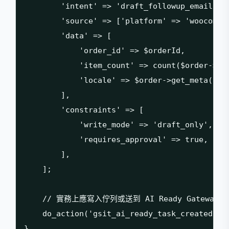
        'intent' => 'draft_followup_email',

        'source' => ['platform' => 'woocommer
        'data' => [

            'order_id' => $orderId,

            'item_count' => count($order->get
            'locale' => $order->get_meta('_lo
        ],

        'constraints' => [

            'write_mode' => 'draft_only',

            'requires_approval' => true,

        ],

    ];

    // 實務上應寫入佇列或送到 AI Ready Gatewa
    do_action('gsit_ai_ready_task_created', $