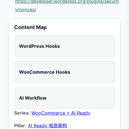
https://developer.wordpress.org/plugins/securit
y/nonces/
Content Map
WordPress Hooks
WooCommerce Hooks
AI Workflow
Series:
WooCommerce × AI Ready
Pillar:
AI Ready 电商架构