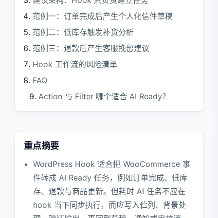
范例一：订单完成后产生个人化信件草稿
范例二：低库存触发补货分析
范例三：退款后产生客服挽留建议
Hook 工作流的风险清单
FAQ
Action 与 Filter 哪个适合 AI Ready？
可以在 hook 里直接呼叫 OpenAI 或其他模
型 API 吗？
AI 工作流要如何避免重复寄信？每个任务都
重点摘要
应有唯一 event id 或 idempotency key，并
WordPress Hook 适合把 WooCommerce 事
在数据库保存处理状态。若相同事件重试，
系统应回传已处理或跳过。
件转成 AI Ready 任务，例如订单完成、低库
存、退款与商品更新。但耗时 AI 任务不应在
参考资料
hook 当下同步执行，而应写入伫列、背景处