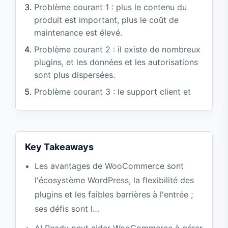
Problème courant 1 : plus le contenu du
produit est important, plus le coût de
maintenance est élevé.
Problème courant 2 : il existe de nombreux
plugins, et les données et les autorisations
sont plus dispersées.
Problème courant 3 : le support client et
les demandes de commandes sont très
répétitifs
Comment implémenter AI Ready dans
Key Takeaways
WooCommerce
Trois scénarios pour l'importation
Les avantages de WooCommerce sont
prioritaire### 1. Brouillon de copie du
l'écosystème WordPress, la flexibilité des
produit
plugins et les faibles barrières à l'entrée ;
2. Suggestions de réponse du support
ses défis sont l…
client
AI Ready peut aider WooCommerce à gérer