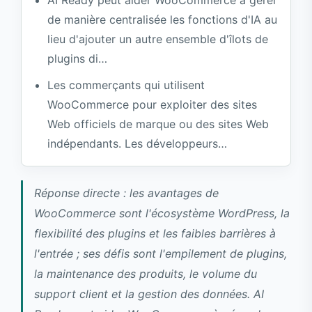
3. Suggestions d'associations de produits
de manière centralisée les fonctions d'IA au
WooCommerce dispose déjà de
lieu d'ajouter un autre ensemble d'îlots de
nombreux plugins d'IA, pourquoi a-t-il
plugins di…
besoin d'AI Ready ?
Les commerçants qui utilisent
L'IA ralentira-t-elle l'interface
WooCommerce pour exploiter des sites
WooCommerce ?
Web officiels de marque ou des sites Web
Quelle devrait être la première étape pour
indépendants. Les développeurs…
un marchand WooCommerce ?
Références
Réponse directe : les avantages de
WooCommerce sont l'écosystème WordPress, la
flexibilité des plugins et les faibles barrières à
l'entrée ; ses défis sont l'empilement de plugins,
la maintenance des produits, le volume du
support client et la gestion des données. AI