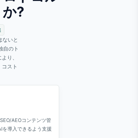
か?
部
はないと
独自のト
により、
 コスト
SEO/AEOコンテンツ管
Iを導入できるよう支援